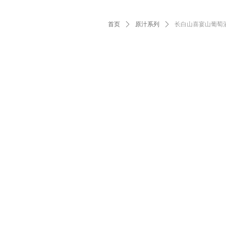
首页
ꄲ
原汁系列
ꄲ
长白山喜宴山葡萄