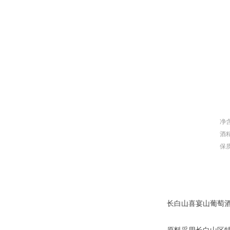
净含
酒精
保
长白山喜宴山葡萄