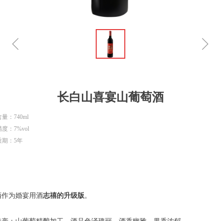
ꁆ
ꁇ
长白山喜宴山葡萄酒
量：740ml
度：7%vol
质期：5年
酒作为婚宴用酒
志禧的升级版
。