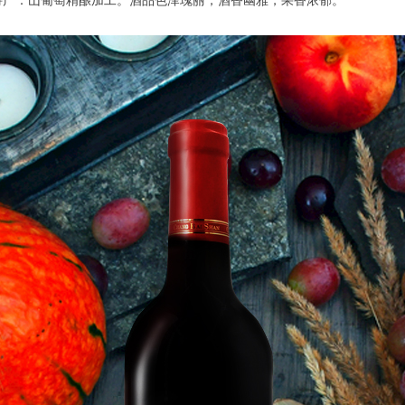
特产：山葡萄精酿加工。酒品色泽瑰丽，酒香幽雅，果香浓郁。