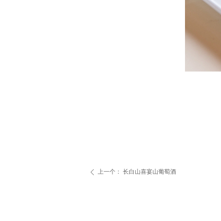
上一个：
长白山喜宴山葡萄酒
ꄴ