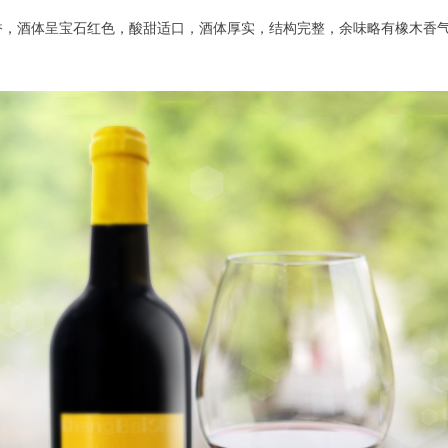
香，酒体呈宝石红色，酸甜适口，酒体厚实，结构完整，余味略有橡木香