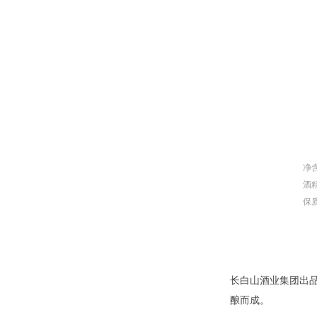
净含
酒精
保
长白山酒业集团出
酿而成。