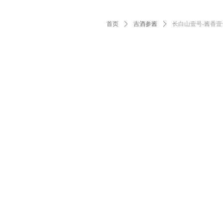
首页
ꄲ
吉酒参酱
ꄲ
长白山壹号-酱香壹