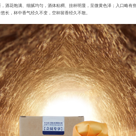
断，酒花饱满、细腻均匀，酒体粘稠、挂杯明显，呈微黄色泽；入口略有
香悠长，杯中香气经久不变，空杯留香经久不散。