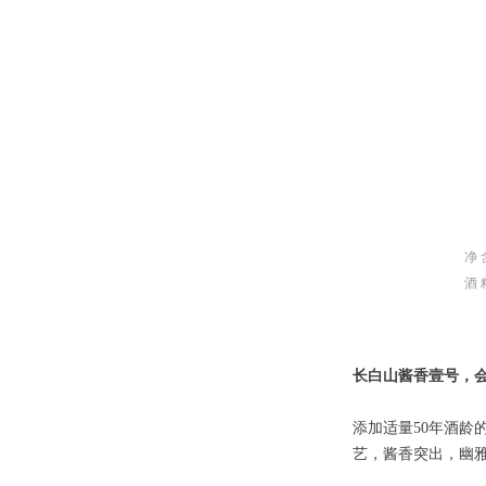
净 
酒 
长白山酱香壹号，
添加适量50年酒
艺，酱香突出，幽