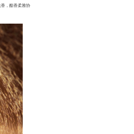
焦香，酯香柔雅协