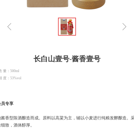
ꁆ
ꁇ
长白山壹号-酱香壹号
含 量：500ml
精 度：53%vol
会员专享
龄的酱香型陈酒酿造而成。原料以高粱为主，辅以小麦进行纯粮发酵酿造。
雅细致，酒体醇厚。