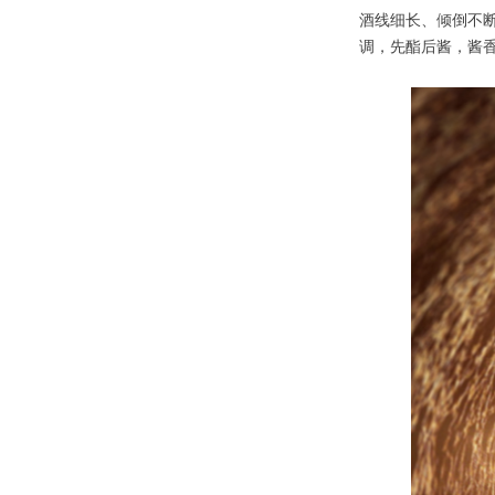
酒线细长、倾倒不
调，先酯后酱，酱