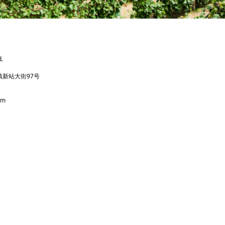
d.
镇新站大街97号
om